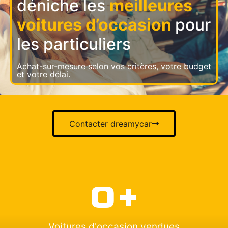
déniche les
meilleures
voitures d’occasion
pour
les particuliers
Achat-sur-mesure selon vos critères, votre budget
et votre délai.
Contacter dreamycar
0
+
Voitures d'occasion vendues