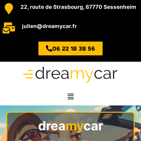
22, route de Strasbourg, 67770 Sessenheim
julien@dreamycar.fr
06 22 18 38 56
drea
my
car